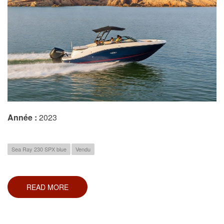
Année :
2023
Sea Ray 230 SPX blue
Vendu
READ MORE
ABOUT
SEA
RAY
230
SPX
HORS