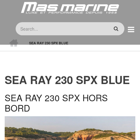
Skip
to
main
Search
content
HOME
SEA RAY 230 SPX BLUE
BREADCRUMB
SEA RAY 230 SPX BLUE
SEA RAY 230 SPX HORS
BORD